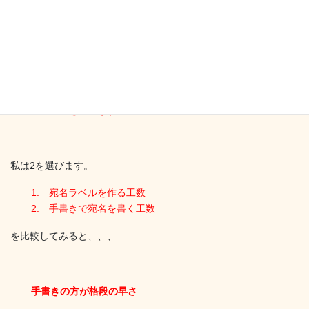
例えば、宛名ラベル。
総務担当の人なら、ピンとくると思います。
スポットで1回だけの送付のとき、どちらを選びますか？
1. 宛名ラベルを作る
2. 宛名を手書きする
私は2を選びます。
1. 宛名ラベルを作る工数
2. 手書きで宛名を書く工数
を比較してみると、、、
手書きの方が格段の早さ