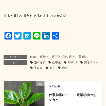
すると新しい発見があるかもしれません◎
F
T
H
Li
Li
共
a
wi
at
n
n
有
c
tt
e
e
k
e
er
n
e
blog
、
効率化
、
適正化・適材適所
、
選択肢
カテゴリー
適材適所
効率化
効率UP
宛名ラベル
タグ
b
a
dI
手書き
適正
適当
o
n
o
blog
k
前の記事
仕事効率UP！ ～観葉植物のち
から～