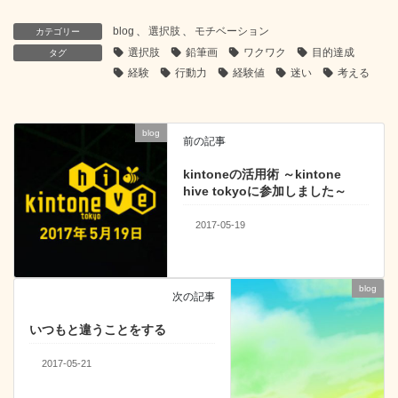
c
tt
e
e
k
blog
、
選択肢
、
モチベーション
カテゴリー
e
er
n
e
選択肢
鉛筆画
ワクワク
目的達成
タグ
b
a
dI
経験
行動力
経験値
迷い
考える
o
n
o
blog
前の記事
k
kintoneの活用術 ～kintone
hive tokyoに参加しました～
2017-05-19
blog
次の記事
いつもと違うことをする
2017-05-21