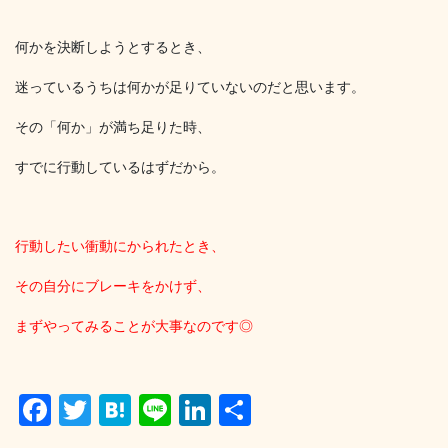
何かを決断しようとするとき、
迷っているうちは何かが足りていないのだと思います。
その「何か」が満ち足りた時、
すでに行動しているはずだから。
行動したい衝動にかられたとき、
その自分にブレーキをかけず、
まずやってみることが大事なのです◎
F
T
H
Li
Li
共
a
wi
at
n
n
有