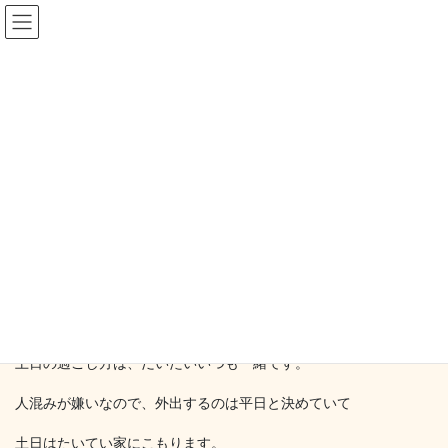
コ
ナ
ン
ビ
テ
ゲ
ン
ー
blog
ツ
シ
へ
ョ
ス
ン
HOME
blog
いつもと違うことをする
キ
に
ッ
移
プ
動
2017-05-21
/ 最終更新日時 :
2017-05-21
mysapo_mm
blog
いつもと違うことをする
土日の過ごし方は、だいたいいつも一緒です。
人混みが嫌いなので、外出するのは平日と決めていて
土日はたいてい家にこもります。