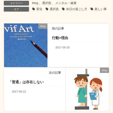
c
tt
e
e
k
blog
、
選択肢
、
メンタル・健康
カテゴリー
e
er
n
e
変化
選択肢
休日の過ごし方
新しい事
タグ
b
a
dI
o
n
blog
前の記事
o
行動>理由
k
2017-05-20
blog
次の記事
「普通」は存在しない
2017-05-22