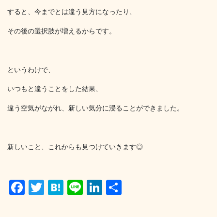
すると、今までとは違う見方になったり、
その後の選択肢が増えるからです。
というわけで、
いつもと違うことをした結果、
違う空気がながれ、新しい気分に浸ることができました。
新しいこと、これからも見つけていきます◎
F
T
H
Li
Li
共
a
wi
at
n
n
有