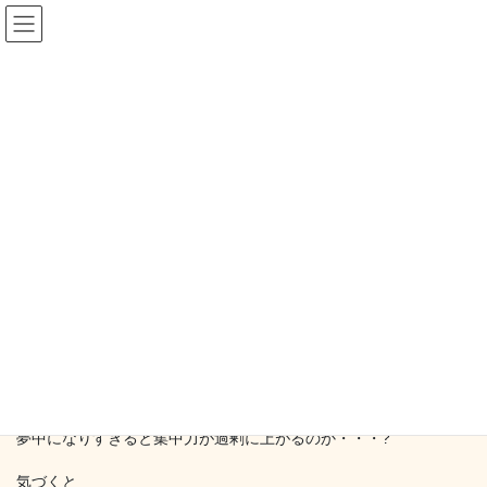
コ
ナ
ン
ビ
テ
ゲ
ン
ー
blog
ツ
シ
へ
ョ
ス
ン
HOME
blog
集中力 ～ほどほどが一番～
キ
に
ッ
移
プ
動
2017-05-29
/ 最終更新日時 :
2017-05-29
mysapo_mm
blog
集中力 ～ほどほどが一番～
本を読んだり、PCで作業をしたり、、
夢中になりすぎると集中力が過剰に上がるのか・・・?
気づくと