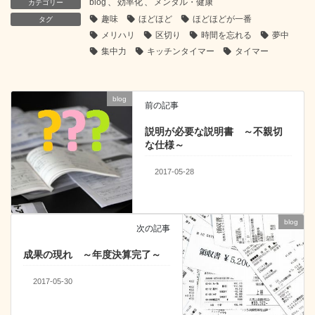
blog
、
効率化
、
メンタル・健康
カテゴリー
e
er
n
e
趣味
ほどほど
ほどほどが一番
タグ
b
a
dI
メリハリ
区切り
時間を忘れる
夢中
集中力
キッチンタイマー
タイマー
o
n
o
blog
k
前の記事
説明が必要な説明書 ～不親切
な仕様～
2017-05-28
blog
次の記事
成果の現れ ～年度決算完了～
2017-05-30