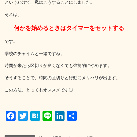
というわけで、私はこうすることにしました。
それは、
何かを始めるときはタイマーをセットする
です。
学校のチャイムと一緒ですね。
時間が来たら区切りが良くなくても強制的にやめます。
そうすることで、時間の区切りと行動にメリハリが出ます。
この方法、とってもオススメです◎
F
T
H
Li
Li
共
a
wi
at
n
n
有
c
tt
e
e
k