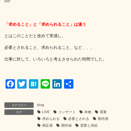
/////
「求めること」と「求められること」は違う
とはこのことだと改めて実感し、
必要とされること、求められること、など、、、
仕事に対して、いろいろと考えさせられた時間でした。
F
T
H
Li
Li
共
a
wi
at
n
n
有
c
tt
e
e
k
blog
カテゴリー
e
er
n
e
LIVE
コンサート
本物
需要
タグ
b
a
dI
求められる
必要とされる
期待感
満足感
期待値
需要と供給
o
n