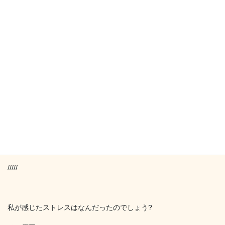
始まって数曲、、聴きなれない耳障りな音にストレスを感じて、
「これは・・・もう帰ろうかな。。。」
と思ってしまったのです。帰りたい衝動に駆られたのは初めてで
した。
※結局思いとどまり、最後まで観ることができました。
/////
私が感じたストレスはなんだったのでしょう?