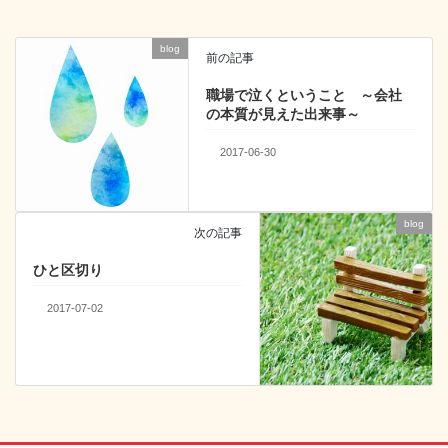
o
blog
k
前の記事
職場で泣くということ ～会社
の本質が見えた出来事～
2017-06-30
blog
次の記事
ひと区切り
2017-07-02