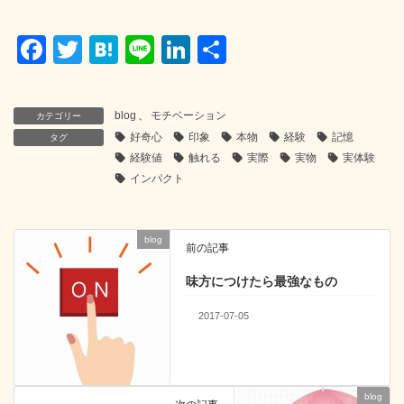
F
T
H
Li
Li
共
a
wi
at
n
n
有
c
tt
e
e
k
blog
、
モチベーション
カテゴリー
e
er
n
e
好奇心
印象
本物
経験
記憶
タグ
b
a
dI
経験値
触れる
実際
実物
実体験
インパクト
o
n
o
blog
k
前の記事
味方につけたら最強なもの
2017-07-05
blog