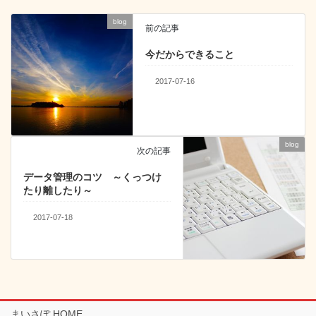
o
blog
k
前の記事
今だからできること
2017-07-16
blog
次の記事
データ管理のコツ ～くっつけ
たり離したり～
2017-07-18
まいさぽ HOME