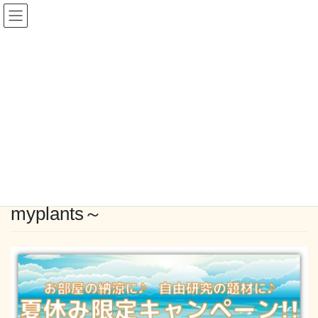
コ
ナ
ン
ビ
テ
ゲ
ン
ー
blog
ツ
シ
へ
ョ
ス
ン
HOME
blog
夏休み限定キャンペーン ～myplants～
キ
に
ッ
移
プ
動
2017-07-17
/ 最終更新日時 :
2017-07-18
mysapo_mm
blog
夏休み限定キャンペーン ～
myplants～