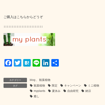
ご購入はこちらからどうぞ
↓↓↓↓↓↓↓↓↓↓↓↓↓↓↓↓↓↓↓↓↓↓↓↓
F
T
H
Li
Li
共
a
wi
at
n
n
有
c
tt
e
e
k
blog
、
観葉植物
カテゴリー
e
er
n
e
観葉植物
限定
キャンペーン
ミニ植物
タグ
b
a
dI
myplants
夏休み
自由研究
納涼
癒し
o
n