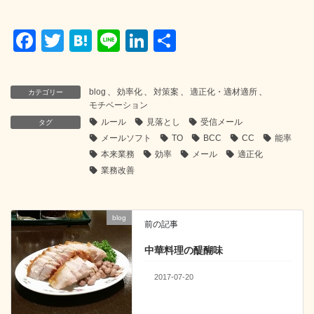
F
T
H
Li
Li
共
a
wi
at
n
n
有
c
tt
e
e
k
blog
、
効率化
、
対策案
、
適正化・適材適所
、
カテゴリー
e
er
n
e
モチベーション
ルール
見落とし
受信メール
b
a
dI
タグ
メールソフト
TO
BCC
CC
能率
o
n
本来業務
効率
メール
適正化
o
業務改善
k
blog
前の記事
中華料理の醍醐味
2017-07-20