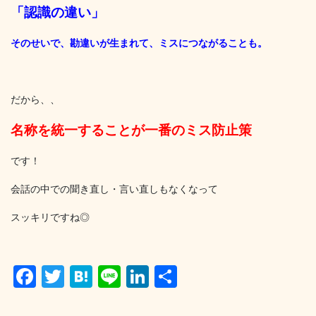
「認識の違い」
そのせいで、勘違いが生まれて、ミスにつながることも。
だから、、
名称を統一することが一番のミス防止策
です！
会話の中での聞き直し・言い直しもなくなって
スッキリですね◎
F
T
H
Li
Li
共
a
wi
at
n
n
有