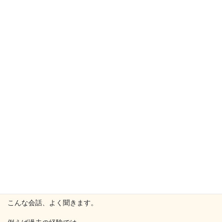
上司「○○やっといて。」
部下「？ △△のことですか？」
上司「そうだよ。」
こんな会話、よく聞きます。