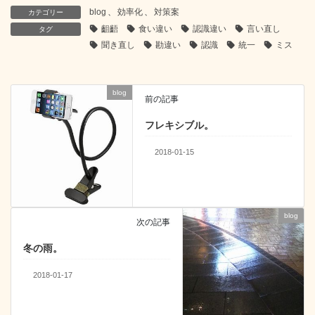
c
tt
e
e
k
blog
、
効率化
、
対策案
カテゴリー
e
er
n
e
齟齬
食い違い
認識違い
言い直し
タグ
b
a
dI
聞き直し
勘違い
認識
統一
ミス
o
n
o
blog
前の記事
k
フレキシブル。
2018-01-15
blog
次の記事
冬の雨。
2018-01-17