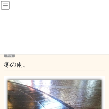
コ
ナ
ン
ビ
テ
ゲ
ン
ー
blog
ツ
シ
へ
ョ
ス
ン
HOME
blog
冬の雨。
キ
に
ッ
移
プ
動
2018-01-17
/ 最終更新日時 :
2018-01-19
mysapo_mm
blog
冬の雨。