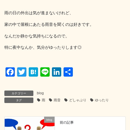
雨の日の外出は気が進まないけれど、
家の中で屋根にあたる雨音を聞くのは好きです。
なんだか静かな気持ちになるので。
特に夜中なんか、気分がゆったりします◎
F
T
H
Li
Li
共
a
wi
at
n
n
有
c
tt
e
e
k
blog
カテゴリー
e
er
n
e
雨
雨音
どしゃぶり
ゆったり
タグ
b
a
dI
o
n
blog
前の記事
o