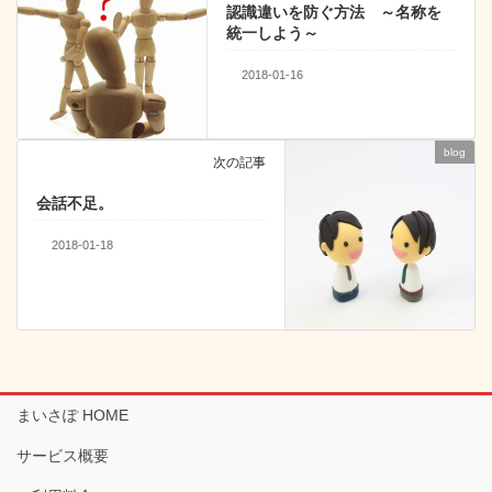
認識違いを防ぐ方法 ～名称を
k
統一しよう～
2018-01-16
blog
次の記事
会話不足。
2018-01-18
まいさぽ HOME
サービス概要