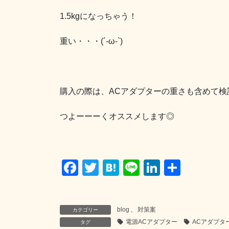
1.5kgになっちゃう！
重い・・・(´-ω-`)
購入の際は、ACアダプターの重さも含めて検
つよーーーくオススメします◎
F
T
H
Li
Li
共
a
wi
at
n
n
有
c
tt
e
e
k
blog
、
対策案
カテゴリー
e
er
n
e
電源ACアダプター
ACアダプタ
タグ