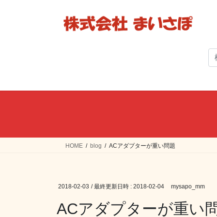
コ
ナ
ン
ビ
テ
ゲ
ン
ー
ツ
シ
へ
ョ
ス
ン
キ
に
ッ
移
プ
動
HOME
blog
ACアダプターが重い問題
2018-02-03
/ 最終更新日時 :
2018-02-04
mysapo_mm
ACアダプターが重い