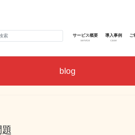
サービス概要
導入事例
ご
service
case
blog
問題