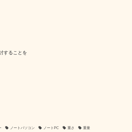
討することを
ー
ノートパソコン
ノートPC
重さ
重量