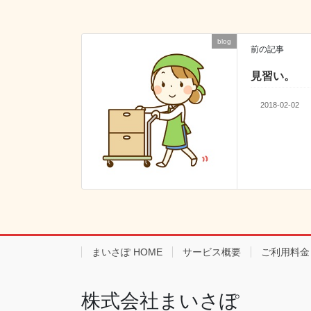
b
a
dI
o
n
o
blog
前の記事
k
見習い。
2018-02-02
まいさぽ HOME
サービス概要
ご利用料金
株式会社まいさぽ