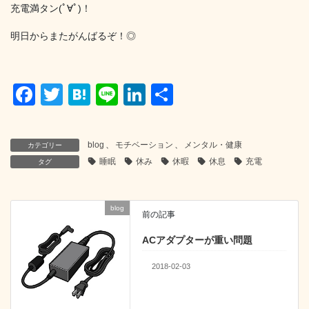
充電満タン(ﾟ∀ﾟ)！
明日からまたがんばるぞ！◎
F
T
H
Li
Li
共
a
wi
at
n
n
有
c
tt
e
e
k
blog
、
モチベーション
、
メンタル・健康
カテゴリー
e
er
n
e
睡眠
休み
休暇
休息
充電
タグ
b
a
dI
o
n
blog
前の記事
o
ACアダプターが重い問題
k
2018-02-03