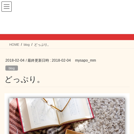
コ
ナ
ン
ビ
テ
ゲ
ン
ー
blog
ツ
シ
へ
ョ
ス
ン
HOME
blog
どっぷり。
キ
に
ッ
移
プ
動
2018-02-04
/ 最終更新日時 :
2018-02-04
mysapo_mm
blog
どっぷり。