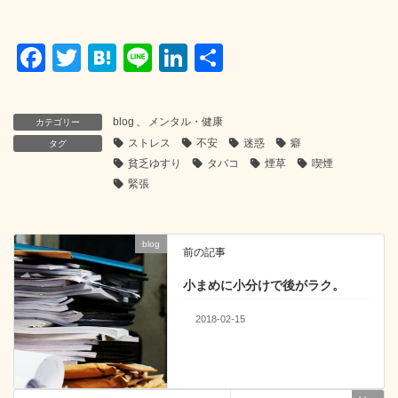
F
T
H
Li
Li
共
a
wi
at
n
n
有
c
tt
e
e
k
blog
、
メンタル・健康
カテゴリー
e
er
n
e
ストレス
不安
迷惑
癖
タグ
b
a
dI
貧乏ゆすり
タバコ
煙草
喫煙
緊張
o
n
o
blog
k
前の記事
小まめに小分けで後がラク。
2018-02-15