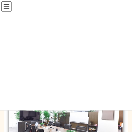
コ
ナ
ン
ビ
テ
ゲ
ン
ー
blog
ツ
シ
へ
ョ
ス
ン
HOME
blog
清潔さを保つ。
キ
に
ッ
移
プ
動
2018-03-09
/ 最終更新日時 :
2018-03-12
mysapo_mm
blog
清潔さを保つ。