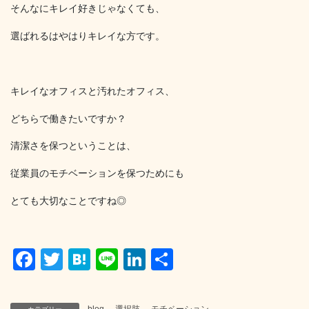
そんなにキレイ好きじゃなくても、
選ばれるはやはりキレイな方です。
キレイなオフィスと汚れたオフィス、
どちらで働きたいですか？
清潔さを保つということは、
従業員のモチベーションを保つためにも
とても大切なことですね◎
F
T
H
Li
Li
共
a
wi
at
n
n
有
c
tt
e
e
k