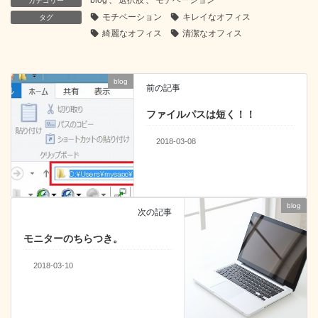
blog
、
選択肢
、
モチベーション
カテゴリー
e
er
n
e
モチベーション
キレイなオフィス
タグ
b
a
dI
綺麗なオフィス
清潔なオフィス
o
n
o
blog
前の記事
k
ファイルパスは短く！！
2018-03-08
blog
次の記事
モニターのちらつき。
2018-03-10