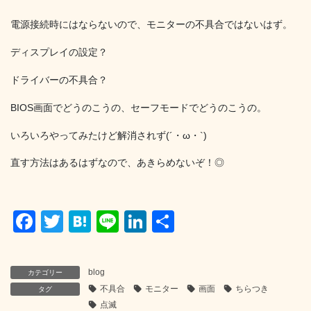
電源接続時にはならないので、モニターの不具合ではないはず。
ディスプレイの設定？
ドライバーの不具合？
BIOS画面でどうのこうの、セーフモードでどうのこうの。
いろいろやってみたけど解消されず(´・ω・`)
直す方法はあるはずなので、あきらめないぞ！◎
F
T
H
Li
Li
共
a
wi
at
n
n
有
c
tt
e
e
k
blog
カテゴリー
e
er
n
e
不具合
モニター
画面
ちらつき
タグ
b
a
dI
点滅