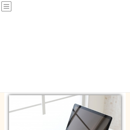
コ
ナ
ン
ビ
テ
ゲ
ン
ー
blog
ツ
シ
へ
ョ
ス
ン
HOME
blog
モニターのちらつき。
キ
に
ッ
移
プ
動
2018-03-10
/ 最終更新日時 :
2018-03-12
mysapo_mm
blog
モニターのちらつき。