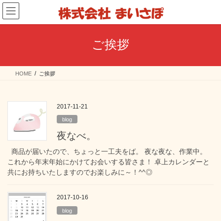
コ
ナ
ン
ビ
テ
ゲ
ン
ー
ご挨拶
ツ
シ
へ
ョ
ス
ン
HOME
ご挨拶
キ
に
ッ
移
プ
動
2017-11-21
blog
夜なべ。
商品が届いたので、ちょっと一工夫をば。 夜な夜な、作業中。
これから年末年始にかけてお会いする皆さま！ 卓上カレンダーと
共にお持ちいたしますのでお楽しみに～！^^◎
2017-10-16
blog