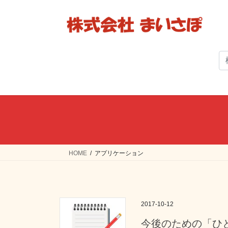
コ
ナ
ン
ビ
テ
ゲ
ン
ー
ツ
シ
へ
ョ
ス
ン
キ
に
ッ
移
プ
動
HOME
アプリケーション
2017-10-12
今後のための「ひ