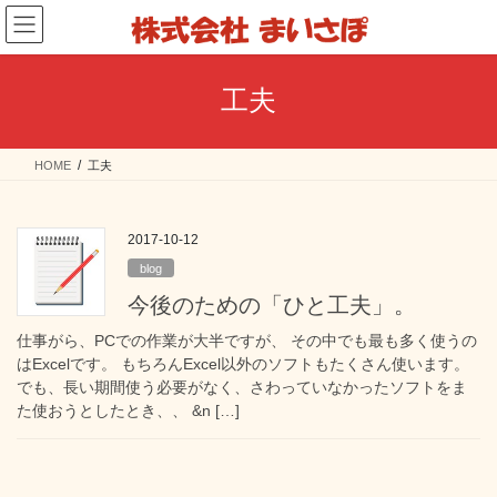
コ
ナ
ン
ビ
テ
ゲ
ン
ー
工夫
ツ
シ
へ
ョ
ス
ン
HOME
工夫
キ
に
ッ
移
プ
動
2017-10-12
blog
今後のための「ひと工夫」。
仕事がら、PCでの作業が大半ですが、 その中でも最も多く使うの
はExcelです。 もちろんExcel以外のソフトもたくさん使います。
でも、長い期間使う必要がなく、さわっていなかったソフトをま
た使おうとしたとき、、 &n […]