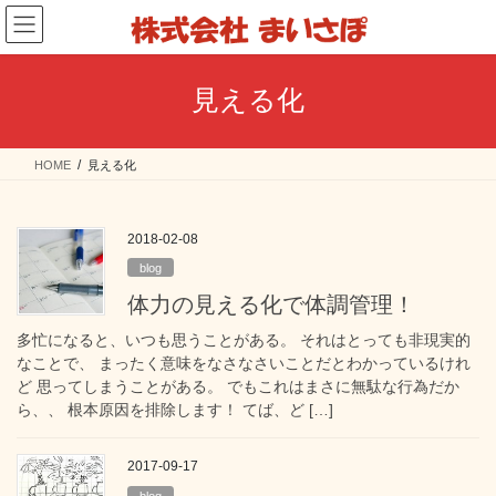
コ
ナ
ン
ビ
テ
ゲ
ン
ー
見える化
ツ
シ
へ
ョ
ス
ン
HOME
見える化
キ
に
ッ
移
プ
動
2018-02-08
blog
体力の見える化で体調管理！
多忙になると、いつも思うことがある。 それはとっても非現実的
なことで、 まったく意味をなさなさいことだとわかっているけれ
ど 思ってしまうことがある。 でもこれはまさに無駄な行為だか
ら、、 根本原因を排除します！ てば、ど […]
2017-09-17
blog