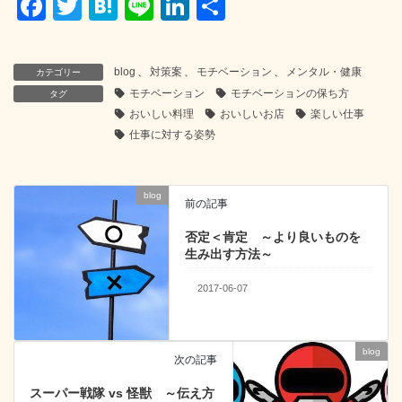
F
T
H
Li
Li
共
a
wi
at
n
n
有
c
tt
e
e
k
blog
、
対策案
、
モチベーション
、
メンタル・健康
カテゴリー
e
er
n
e
モチベーション
モチベーションの保ち方
タグ
b
a
dI
おいしい料理
おいしいお店
楽しい仕事
仕事に対する姿勢
o
n
o
blog
k
前の記事
否定＜肯定 ～より良いものを
生み出す方法～
2017-06-07
blog
次の記事
スーパー戦隊 vs 怪獣 ～伝え方