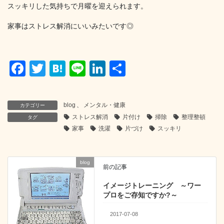
スッキリした気持ちで月曜を迎えられます。
家事はストレス解消にいいみたいです◎
F
T
H
Li
Li
共
a
wi
at
n
n
有
c
tt
e
e
k
blog
、
メンタル・健康
カテゴリー
e
er
n
e
ストレス解消
片付け
掃除
整理整頓
タグ
b
a
dI
家事
洗濯
片づけ
スッキリ
o
n
o
blog
前の記事
k
イメージトレーニング ～ワー
プロをご存知ですか?～
2017-07-08