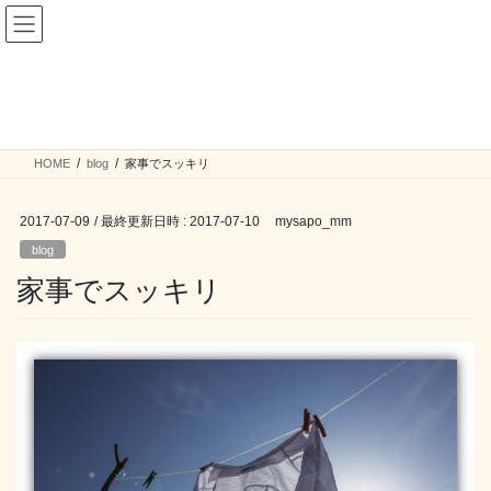
コ
ナ
ン
ビ
テ
ゲ
ン
ー
blog
ツ
シ
へ
ョ
ス
ン
HOME
blog
家事でスッキリ
キ
に
ッ
移
プ
動
2017-07-09
/ 最終更新日時 :
2017-07-10
mysapo_mm
blog
家事でスッキリ