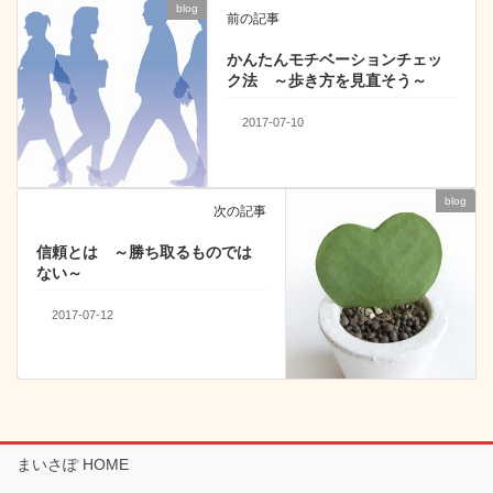
k
blog
前の記事
かんたんモチベーションチェッ
ク法 ～歩き方を見直そう～
2017-07-10
blog
次の記事
信頼とは ～勝ち取るものでは
ない～
2017-07-12
まいさぽ HOME