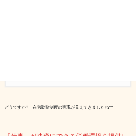
しかし・・・！！
今はもっと条件が緩和
されていて、
厚生労働省からこんなものが配布されていましたのでリンクを貼
っておきます。
とても具体的に説明されていてわかりやすいです。
在宅勤務ガイドライン
どうですか? 在宅勤務制度の実現が見えてきましたね^^