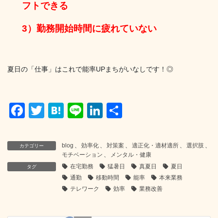
フトできる
3）勤務開始時間に疲れていない
夏日の「仕事」はこれで能率UPまちがいなしです！◎
F
T
H
Li
Li
共
a
wi
at
n
n
有
c
tt
e
e
k
blog
、
効率化
、
対策案
、
適正化・適材適所
、
選択肢
、
カテゴリー
e
er
n
e
モチベーション
、
メンタル・健康
在宅勤務
猛暑日
真夏日
夏日
b
a
dI
タグ
通勤
移動時間
能率
本来業務
o
n
テレワーク
効率
業務改善
o