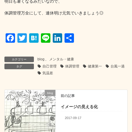
明日も暑くなるみたいなので、
体調管理万全にして、連休明け元気でいきましょう◎
F
T
H
Li
Li
共
a
wi
at
n
n
有
c
tt
e
e
k
blog
、
メンタル・健康
カテゴリー
e
er
n
e
自己管理
体調管理
健康第一
台風一過
タグ
b
a
dI
気温差
o
n
o
blog
前の記事
k
イメージの見える化
2017-09-17