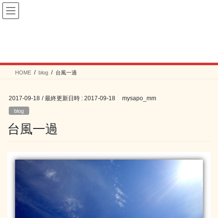
コ
ナ
ン
ビ
テ
ゲ
ン
ー
blog
ツ
シ
へ
ョ
ス
ン
HOME
blog
台風一過
キ
に
ッ
移
プ
動
2017-09-18
/ 最終更新日時 :
2017-09-18
mysapo_mm
blog
台風一過