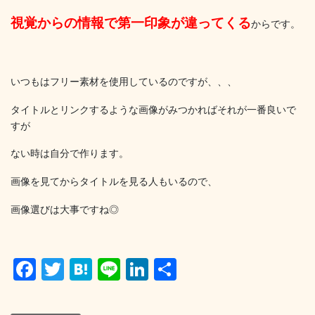
視覚からの情報で第一印象が違ってくる
からです。
いつもはフリー素材を使用しているのですが、、、
タイトルとリンクするような画像がみつかればそれが一番良いで
すが
ない時は自分で作ります。
画像を見てからタイトルを見る人もいるので、
画像選びは大事ですね◎
F
T
H
Li
Li
共
a
wi
at
n
n
有
c
tt
e
e
k