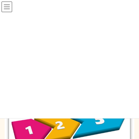
コ
ナ
ン
ビ
テ
ゲ
ン
ー
blog
ツ
シ
へ
ョ
ス
ン
HOME
blog
ブログの書き方 ～3STEP～
キ
に
ッ
移
プ
動
2017-09-20
/ 最終更新日時 :
2017-09-20
mysapo_mm
blog
ブログの書き方 ～3STEP～