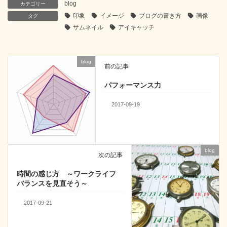
blog
カテゴリー
e
er
n
e
印象
イメージ
ブログの書き方
画像
タグ
b
a
dI
サムネイル
アイキャッチ
o
n
o
blog
前の記事
k
パフォーマンス力
2017-09-19
blog
次の記事
時間の感じ方 ～ワークライフ
バランスを見直そう～
2017-09-21