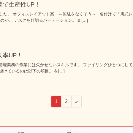
置で生産性UP！
した。 オフィスレイアウト案 ～無駄をなくそう～ 名付けて「川式レ
のが、 デスクを仕切るパーテーション。 & […]
率UP！
管理業務の作業には欠かせないスキルです。 ファイリングひとつにして
けているのは以下の項目。 & […]
固
固
1
2
»
定
定
ペ
ペ
ー
ー
ジ
ジ