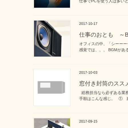
仕事でPCを使う人は多いと
2017-10-17
仕事のおとも ～B
オフィスの中、「シーーーー
感覚では、、、 BGMがあ
2017-10-03
窓付き封筒のスス
総務担当なら必ずある業務
手順はこんな感じ。 ① 宛
2017-09-15