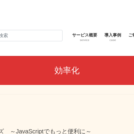
サービス概要
導入事例
ご
service
case
効率化
イズ ～JavaScriptでもっと便利に～