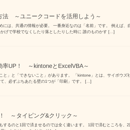
方法 ～ユニークコードを活用しよう～
めには、共通の情報が必要。 一番身近なのは「名前」です。 例えば、
かげで学校でなくしたり落としたりした時に 誰のものかす […]
P！ ～kintoneとExcelVBA～
と」と「できないこと」があります。 「kintone」とは、サイボウ
ていて、必ずぶちあたる壁の1つが「印刷」です。 […]
縮！ ～タイピング&クリック～
もするのと1回で済ませるのでは全く違います。 1回で済むところを、