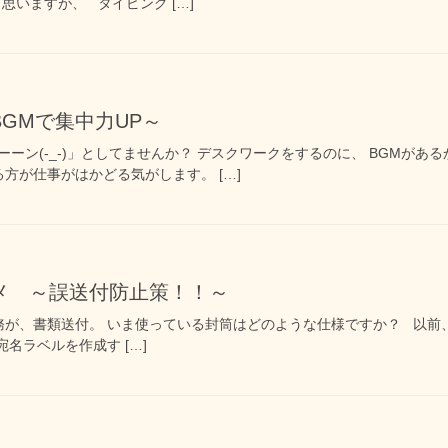
思いますが、 タイピング […]
GMで集中力UP～
ーン(-_-)」としてませんか？ デスクワークをするのに、 BGMがあ
る方が仕事がはかどる気がします。 […]
メ ～誤送付防止策！！～
が、書類送付。 いま使っている封筒はどのような仕様ですか？ 以前
名ラベルを作成す […]