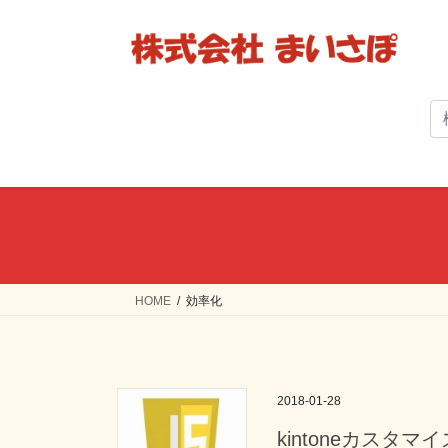
コ
ナ
ン
ビ
テ
ゲ
ン
ー
ツ
シ
へ
ョ
ス
ン
キ
に
ッ
移
プ
動
HOME
効率化
2018-01-28
kintoneカスタマ