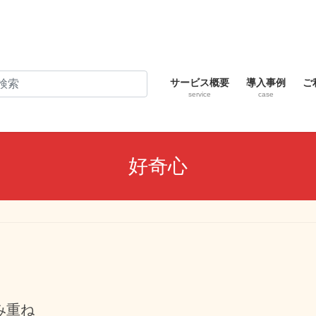
サービス概要
導入事例
ご
service
case
好奇心
み重ね