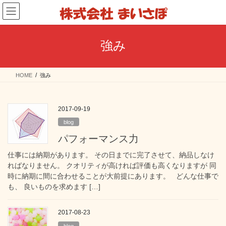
コ
ナ
ン
ビ
テ
ゲ
ン
ー
強み
ツ
シ
へ
ョ
ス
ン
HOME
強み
キ
に
ッ
移
プ
動
2017-09-19
blog
パフォーマンス力
仕事には納期があります。 その日までに完了させて、納品しなけ
ればなりません。 クオリティが高ければ評価も高くなりますが 同
時に納期に間に合わせることが大前提にあります。 どんな仕事で
も、 良いものを求めます […]
2017-08-23
blog